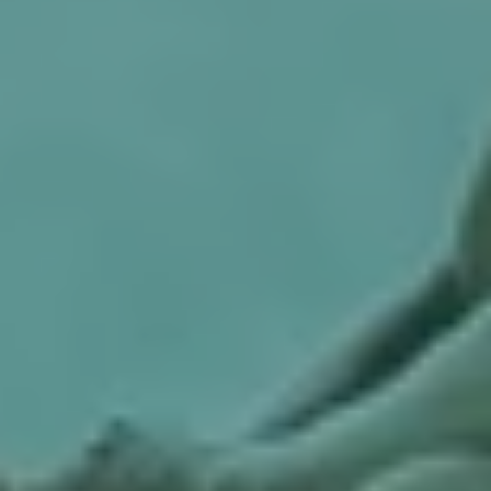
(„Cookies mit Marketingzwecke“) haben, von Ihrem zugeordneten
Händler bzw. im Falle eines Porsche Betriebs, Porsche Inter Auto
GmbH & Co KG, eingesehen werden.
Loading...