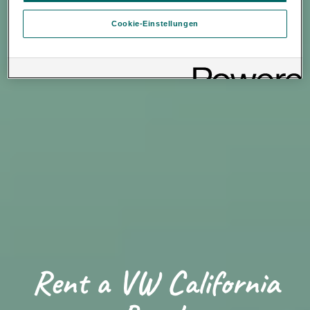
Inter Auto GmbH & Co KG. Nähere Informationen über Cookies
Cookie-Einstellungen
finden Sie in der Cookie-Richtlinie oder in den Cookie-
Einstellungen. Sie finden die Cookie-Einstellungen am Ende der
Webseite.
Hinweis zu Cookies für Marketingzwecke:
Sofern Sie über
einen von uns personalisierten Link auf unsere Website gelangen,
können Ihre erzeugten Daten, sofern Sie dem explizit zugestimmt
(„Cookies mit Marketingzwecke“) haben, von Ihrem zugeordneten
Händler bzw. im Falle eines Porsche Betriebs, Porsche Inter Auto
GmbH & Co KG, eingesehen werden.
Loading...
Rent a VW California