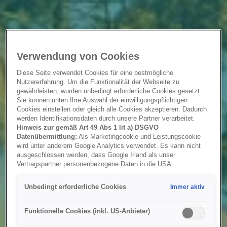
Verwendung von Cookies
Diese Seite verwendet Cookies für eine bestmögliche
Nutzererfahrung. Um die Funktionalität der Webseite zu
gewährleisten, wurden unbedingt erforderliche Cookies gesetzt.
Sie können unten Ihre Auswahl der einwilligungspflichtigen
Cookies einstellen oder gleich alle Cookies akzeptieren. Dadurch
werden Identifikationsdaten durch unsere Partner verarbeitet.
Hinweis zur gemäß Art 49 Abs 1 lit a) DSGVO
Datenübermittlung:
Als Marketingcookie und Leistungscookie
wird unter anderem Google Analytics verwendet. Es kann nicht
ausgeschlossen werden, dass Google Irland als unser
Vertragspartner personenbezogene Daten in die USA
(insbesondere dort an die Google LLC) weitergibt. In den USA
besteht kein der Europäischen Union der Sache nach
Unbedingt erforderliche Cookies
Immer aktiv
gleichwertiges Datenschutzniveau und es fehlt an einem
Angemessenheitsbeschluss der Europäischen Kommission.
Hieraus können sich für Sie Risiken ergeben, weil Sie Ihre Rechte
Funktionelle Cookies (inkl. US-Anbieter)
als Betroffener in den USA nicht wirksam durchsetzen können, in