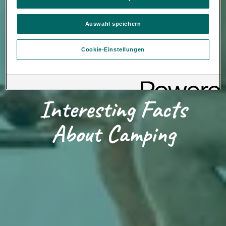
Webseite.
Es steht Ihnen frei, Ihre Einwilligung jederzeit zu geben, zu
verweigern oder zurückzuziehen.
Auswahl speichern
Verantwortlich für diese Website und die Cookies ist die Porsche
Inter Auto GmbH & Co KG. Nähere Informationen über Cookies
Cookie-Einstellungen
finden Sie in der Cookie-Richtlinie oder in den Cookie-
Einstellungen. Sie finden die Cookie-Einstellungen am Ende der
Webseite.
Hinweis zu Cookies für Marketingzwecke:
Sofern Sie über
einen von uns personalisierten Link auf unsere Website gelangen,
können Ihre erzeugten Daten, sofern Sie dem explizit zugestimmt
Interesting Facts
Loading...
(„Cookies mit Marketingzwecke“) haben, von Ihrem zugeordneten
Händler bzw. im Falle eines Porsche Betriebs, Porsche Inter Auto
About Camping
GmbH & Co KG, eingesehen werden.