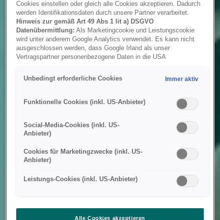
Cookies einstellen oder gleich alle Cookies akzeptieren. Dadurch
werden Identifikationsdaten durch unsere Partner verarbeitet.
Hinweis zur gemäß Art 49 Abs 1 lit a) DSGVO
Datenübermittlung:
Als Marketingcookie und Leistungscookie
wird unter anderem Google Analytics verwendet. Es kann nicht
ausgeschlossen werden, dass Google Irland als unser
Vertragspartner personenbezogene Daten in die USA
(insbesondere dort an die Google LLC) weitergibt. In den USA
besteht kein der Europäischen Union der Sache nach
Unbedingt erforderliche Cookies
Immer aktiv
gleichwertiges Datenschutzniveau und es fehlt an einem
Angemessenheitsbeschluss der Europäischen Kommission.
Hieraus können sich für Sie Risiken ergeben, weil Sie Ihre Rechte
Funktionelle Cookies (inkl. US-Anbieter)
als Betroffener in den USA nicht wirksam durchsetzen können, in
den USA keine Datenschutzgrundsätze bestehen, und weil nicht
Social-Media-Cookies (inkl. US-
ausgeschlossen werden kann, dass aufgrund aktueller Gesetze
Anbieter)
US-Sicherheitsbehörden einen Zugriff auf Daten erlangen können,
wobei Eingriffe in Ihre persönlichen Rechte und Freiheiten nicht
Cookies für Marketingzwecke (inkl. US-
auf das absolut Notwendige beschränkt sind.
Sollten Sie das
Anbieter)
Setzen von Cookies für Marketingzwecke oder
Leistungscookies auch für US-Dienstleister erlauben, dann
Leistungs-Cookies (inkl. US-Anbieter)
stimmen Sie damit auch gemäß Art 49 Abs 1 lit a) DSGVO
der Übermittlung der in den entsprechenden Cookies
enthaltenen personenbezogenen Daten zu. Details zu den
Cookies, die für Zwecke von Google Analytics gesetzt
werden, finden Sie in den Cookie-Einstellungen am Ende der
Alle Cookies akzeptieren