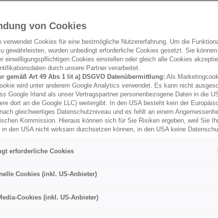
ndung von Cookies
e verwendet Cookies für eine bestmögliche Nutzererfahrung. Um die Funktional
u gewährleisten, wurden unbedingt erforderliche Cookies gesetzt. Sie können
 einwilligungspflichtigen Cookies einstellen oder gleich alle Cookies akzepti
tifikationsdaten durch unsere Partner verarbeitet.
ur gemäß Art 49 Abs 1 lit a) DSGVO Datenübermittlung:
Als Marketingcook
ookie wird unter anderem Google Analytics verwendet. Es kann nicht ausges
ss Google Irland als unser Vertragspartner personenbezogene Daten in die U
ere dort an die Google LLC) weitergibt. In den USA besteht kein der Europäi
nach gleichwertiges Datenschutzniveau und es fehlt an einem Angemessenh
ischen Kommission. Hieraus können sich für Sie Risiken ergeben, weil Sie Ih
r in den USA nicht wirksam durchsetzen können, in den USA keine Datensch
und weil nicht ausgeschlossen werden kann, dass aufgrund aktueller Gesetz
behörden einen Zugriff auf Daten erlangen können, wobei Eingriffe in Ihre per
gt erforderliche Cookies
 Freiheiten nicht auf das absolut Notwendige beschränkt sind.
Sollten Sie d
es für Marketingzwecke oder Leistungscookies auch für US-Dienstleister
men Sie damit auch gemäß Art 49 Abs 1 lit a) DSGVO der Übermittlung d
nelle Cookies (inkl. US-Anbieter)
enden Cookies enthaltenen personenbezogenen Daten zu. Details zu den
ecke von Google Analytics gesetzt werden, finden Sie in den Cookie-Ein
Media-Cookies (inkl. US-Anbieter)
er Webseite.
nen frei, Ihre Einwilligung jederzeit zu geben, zu verweigern oder zurückzuzie
lich für diese Website und die Cookies ist die Porsche Inter Auto GmbH & C