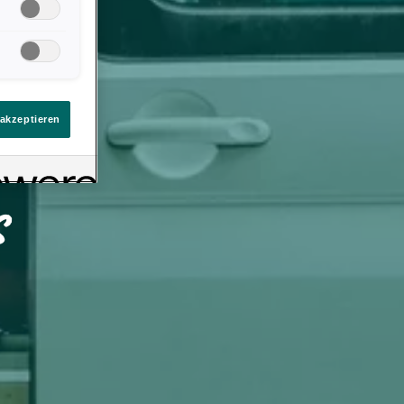
llungen. Sie
ten Link auf
immt
eines
 akzeptieren
s