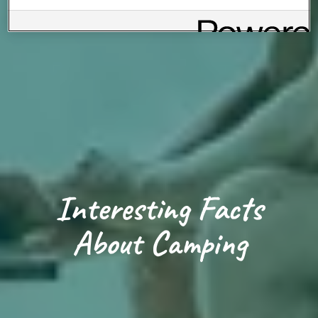
Webseite.
Hinweis zu Cookies für Marketingzwecke:
Sofern Sie über
einen von uns personalisierten Link auf unsere Website gelangen,
können Ihre erzeugten Daten, sofern Sie dem explizit zugestimmt
(„Cookies mit Marketingzwecke“) haben, von Ihrem zugeordneten
Händler bzw. im Falle eines Porsche Betriebs, Porsche Inter Auto
GmbH & Co KG, eingesehen werden.
Loading...
Interesting Facts
About Camping