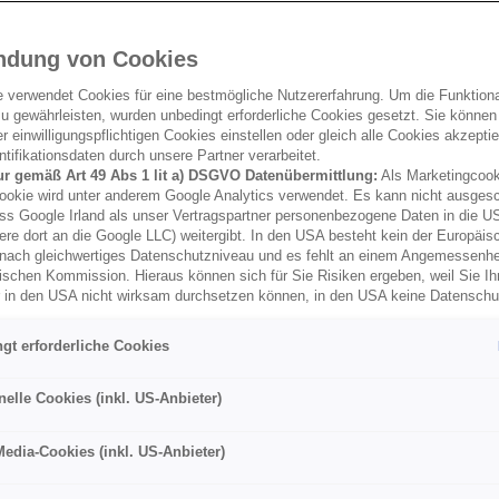
ndung von Cookies
e verwendet Cookies für eine bestmögliche Nutzererfahrung. Um die Funktional
u gewährleisten, wurden unbedingt erforderliche Cookies gesetzt. Sie können
 einwilligungspflichtigen Cookies einstellen oder gleich alle Cookies akzepti
tifikationsdaten durch unsere Partner verarbeitet.
ur gemäß Art 49 Abs 1 lit a) DSGVO Datenübermittlung:
Als Marketingcook
ookie wird unter anderem Google Analytics verwendet. Es kann nicht ausges
ss Google Irland als unser Vertragspartner personenbezogene Daten in die U
ere dort an die Google LLC) weitergibt. In den USA besteht kein der Europäi
nach gleichwertiges Datenschutzniveau und es fehlt an einem Angemessenh
ischen Kommission. Hieraus können sich für Sie Risiken ergeben, weil Sie Ih
r in den USA nicht wirksam durchsetzen können, in den USA keine Datensch
und weil nicht ausgeschlossen werden kann, dass aufgrund aktueller Gesetz
behörden einen Zugriff auf Daten erlangen können, wobei Eingriffe in Ihre per
gt erforderliche Cookies
 Freiheiten nicht auf das absolut Notwendige beschränkt sind.
Sollten Sie d
es für Marketingzwecke oder Leistungscookies auch für US-Dienstleister
men Sie damit auch gemäß Art 49 Abs 1 lit a) DSGVO der Übermittlung d
nelle Cookies (inkl. US-Anbieter)
enden Cookies enthaltenen personenbezogenen Daten zu. Details zu den
ecke von Google Analytics gesetzt werden, finden Sie in den Cookie-Ein
Media-Cookies (inkl. US-Anbieter)
er Webseite.
nen frei, Ihre Einwilligung jederzeit zu geben, zu verweigern oder zurückzuzie
lich für diese Website und die Cookies ist die Porsche Inter Auto GmbH & C