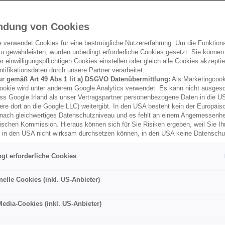
ndung von Cookies
e verwendet Cookies für eine bestmögliche Nutzererfahrung. Um die Funktional
u gewährleisten, wurden unbedingt erforderliche Cookies gesetzt. Sie können
 einwilligungspflichtigen Cookies einstellen oder gleich alle Cookies akzepti
tifikationsdaten durch unsere Partner verarbeitet.
ur gemäß Art 49 Abs 1 lit a) DSGVO Datenübermittlung:
Als Marketingcook
ookie wird unter anderem Google Analytics verwendet. Es kann nicht ausges
ss Google Irland als unser Vertragspartner personenbezogene Daten in die U
ere dort an die Google LLC) weitergibt. In den USA besteht kein der Europäi
nach gleichwertiges Datenschutzniveau und es fehlt an einem Angemessenh
ischen Kommission. Hieraus können sich für Sie Risiken ergeben, weil Sie Ih
r in den USA nicht wirksam durchsetzen können, in den USA keine Datensch
und weil nicht ausgeschlossen werden kann, dass aufgrund aktueller Gesetz
behörden einen Zugriff auf Daten erlangen können, wobei Eingriffe in Ihre per
gt erforderliche Cookies
 Freiheiten nicht auf das absolut Notwendige beschränkt sind.
Sollten Sie d
es für Marketingzwecke oder Leistungscookies auch für US-Dienstleister
men Sie damit auch gemäß Art 49 Abs 1 lit a) DSGVO der Übermittlung d
nelle Cookies (inkl. US-Anbieter)
enden Cookies enthaltenen personenbezogenen Daten zu. Details zu den
ecke von Google Analytics gesetzt werden, finden Sie in den Cookie-Ein
Media-Cookies (inkl. US-Anbieter)
er Webseite.
nen frei, Ihre Einwilligung jederzeit zu geben, zu verweigern oder zurückzuzie
lich für diese Website und die Cookies ist die Porsche Inter Auto GmbH & C