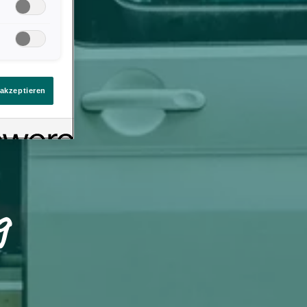
llungen. Sie
ten Link auf
immt
eines
 akzeptieren
g