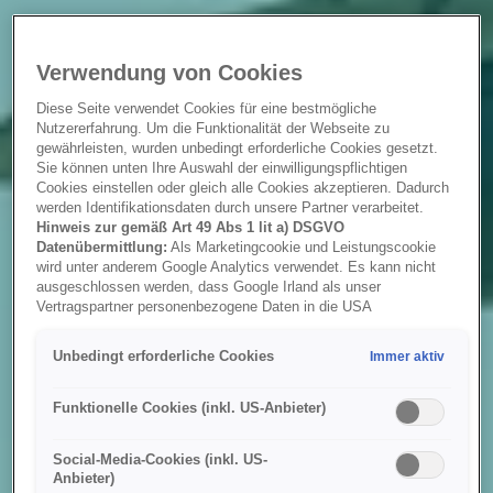
Verwendung von Cookies
Diese Seite verwendet Cookies für eine bestmögliche
Nutzererfahrung. Um die Funktionalität der Webseite zu
gewährleisten, wurden unbedingt erforderliche Cookies gesetzt.
Sie können unten Ihre Auswahl der einwilligungspflichtigen
Cookies einstellen oder gleich alle Cookies akzeptieren. Dadurch
werden Identifikationsdaten durch unsere Partner verarbeitet.
Hinweis zur gemäß Art 49 Abs 1 lit a) DSGVO
Datenübermittlung:
Als Marketingcookie und Leistungscookie
wird unter anderem Google Analytics verwendet. Es kann nicht
ausgeschlossen werden, dass Google Irland als unser
Vertragspartner personenbezogene Daten in die USA
(insbesondere dort an die Google LLC) weitergibt. In den USA
besteht kein der Europäischen Union der Sache nach
Unbedingt erforderliche Cookies
Immer aktiv
gleichwertiges Datenschutzniveau und es fehlt an einem
Angemessenheitsbeschluss der Europäischen Kommission.
Hieraus können sich für Sie Risiken ergeben, weil Sie Ihre Rechte
Funktionelle Cookies (inkl. US-Anbieter)
als Betroffener in den USA nicht wirksam durchsetzen können, in
den USA keine Datenschutzgrundsätze bestehen, und weil nicht
Social-Media-Cookies (inkl. US-
ausgeschlossen werden kann, dass aufgrund aktueller Gesetze
Anbieter)
US-Sicherheitsbehörden einen Zugriff auf Daten erlangen können,