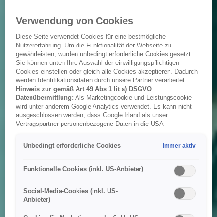
Verwendung von Cookies
Diese Seite verwendet Cookies für eine bestmögliche
Nutzererfahrung. Um die Funktionalität der Webseite zu
gewährleisten, wurden unbedingt erforderliche Cookies gesetzt.
Sie können unten Ihre Auswahl der einwilligungspflichtigen
Cookies einstellen oder gleich alle Cookies akzeptieren. Dadurch
werden Identifikationsdaten durch unsere Partner verarbeitet.
Hinweis zur gemäß Art 49 Abs 1 lit a) DSGVO
Datenübermittlung:
Als Marketingcookie und Leistungscookie
wird unter anderem Google Analytics verwendet. Es kann nicht
ausgeschlossen werden, dass Google Irland als unser
Vertragspartner personenbezogene Daten in die USA
(insbesondere dort an die Google LLC) weitergibt. In den USA
besteht kein der Europäischen Union der Sache nach
Unbedingt erforderliche Cookies
Immer aktiv
gleichwertiges Datenschutzniveau und es fehlt an einem
Angemessenheitsbeschluss der Europäischen Kommission.
Hieraus können sich für Sie Risiken ergeben, weil Sie Ihre Rechte
Funktionelle Cookies (inkl. US-Anbieter)
als Betroffener in den USA nicht wirksam durchsetzen können, in
den USA keine Datenschutzgrundsätze bestehen, und weil nicht
Social-Media-Cookies (inkl. US-
ausgeschlossen werden kann, dass aufgrund aktueller Gesetze
Anbieter)
US-Sicherheitsbehörden einen Zugriff auf Daten erlangen können,
wobei Eingriffe in Ihre persönlichen Rechte und Freiheiten nicht