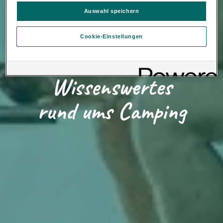
Es steht Ihnen frei, Ihre Einwilligung jederzeit zu geben, zu
verweigern oder zurückzuziehen.
Auswahl speichern
Verantwortlich für diese Website und die Cookies ist die Porsche
Inter Auto GmbH & Co KG. Nähere Informationen über Cookies
Cookie-Einstellungen
finden Sie in der Cookie-Richtlinie oder in den Cookie-
Einstellungen. Sie finden die Cookie-Einstellungen am Ende der
Webseite.
Loading...
Hinweis zu Cookies für Marketingzwecke:
Sofern Sie über
einen von uns personalisierten Link auf unsere Website gelangen,
Wissenswertes
können Ihre erzeugten Daten, sofern Sie dem explizit zugestimmt
(„Cookies mit Marketingzwecke“) haben, von Ihrem zugeordneten
rund ums Camping
Händler bzw. im Falle eines Porsche Betriebs, Porsche Inter Auto
GmbH & Co KG, eingesehen werden.