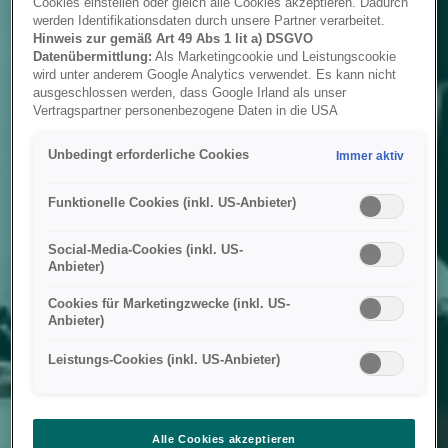
Cookies einstellen oder gleich alle Cookies akzeptieren. Dadurch
werden Identifikationsdaten durch unsere Partner verarbeitet.
Hinweis zur gemäß Art 49 Abs 1 lit a) DSGVO
Datenübermittlung:
Als Marketingcookie und Leistungscookie
wird unter anderem Google Analytics verwendet. Es kann nicht
ausgeschlossen werden, dass Google Irland als unser
Vertragspartner personenbezogene Daten in die USA
(insbesondere dort an die Google LLC) weitergibt. In den USA
besteht kein der Europäischen Union der Sache nach
Unbedingt erforderliche Cookies
Immer aktiv
gleichwertiges Datenschutzniveau und es fehlt an einem
Angemessenheitsbeschluss der Europäischen Kommission.
Hieraus können sich für Sie Risiken ergeben, weil Sie Ihre Rechte
Funktionelle Cookies (inkl. US-Anbieter)
als Betroffener in den USA nicht wirksam durchsetzen können, in
den USA keine Datenschutzgrundsätze bestehen, und weil nicht
Social-Media-Cookies (inkl. US-
ausgeschlossen werden kann, dass aufgrund aktueller Gesetze
Anbieter)
US-Sicherheitsbehörden einen Zugriff auf Daten erlangen können,
wobei Eingriffe in Ihre persönlichen Rechte und Freiheiten nicht
Loading...
Cookies für Marketingzwecke (inkl. US-
auf das absolut Notwendige beschränkt sind.
Sollten Sie das
Anbieter)
Setzen von Cookies für Marketingzwecke oder
Wissenswertes
Leistungscookies auch für US-Dienstleister erlauben, dann
Leistungs-Cookies (inkl. US-Anbieter)
stimmen Sie damit auch gemäß Art 49 Abs 1 lit a) DSGVO
der Übermittlung der in den entsprechenden Cookies
rund ums Camping
enthaltenen personenbezogenen Daten zu. Details zu den
Cookies, die für Zwecke von Google Analytics gesetzt
werden, finden Sie in den Cookie-Einstellungen am Ende der
Alle Cookies akzeptieren