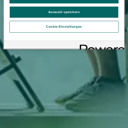
Webseite.
Es steht Ihnen frei, Ihre Einwilligung jederzeit zu geben, zu
verweigern oder zurückzuziehen.
Auswahl speichern
Verantwortlich für diese Website und die Cookies ist die Porsche
Inter Auto GmbH & Co KG. Nähere Informationen über Cookies
Cookie-Einstellungen
finden Sie in der Cookie-Richtlinie oder in den Cookie-
Einstellungen. Sie finden die Cookie-Einstellungen am Ende der
Webseite.
Hinweis zu Cookies für Marketingzwecke:
Sofern Sie über
einen von uns personalisierten Link auf unsere Website gelangen,
können Ihre erzeugten Daten, sofern Sie dem explizit zugestimmt
(„Cookies mit Marketingzwecke“) haben, von Ihrem zugeordneten
Händler bzw. im Falle eines Porsche Betriebs, Porsche Inter Auto
GmbH & Co KG, eingesehen werden.