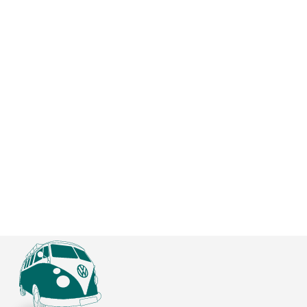
MEHR ERFAHREN
Unsere Top-Tipps für das
Camping mit Kindern
Camping mit der Familie ist etwas ganz
Besonderes und sehr erlebnisreich. Jedoch
ist es auch eine…