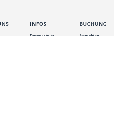
UNS
INFOS
BUCHUNG
Datenschutz
Anmelden
hmen
Impressum
Registrieren
gkeit
AGB
Favoriten
Widerrufsrecht