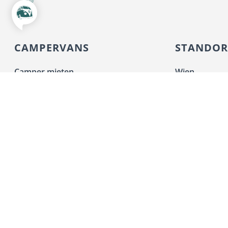
CAMPERVANS
STANDOR
Camper mieten
Wien
VW Caddy California
Steiermark
VW T7 California Beach Camper
Oberösterrei
VW T7 California Coast
Kärnten
VW T7 California Ocean
VW California Beach
Tirol
VW Grand California
Salzburg
Camper kaufen
Niederösterr
Extras