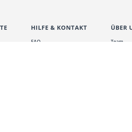
TE
HILFE & KONTAKT
ÜBER 
FAQ
Team
Kontaktformular
Unterne
ch
Kooperationen
Nachhalti
Gutscheine
Blog
eich