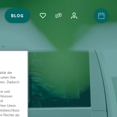
ACCOUNT
(AKTIV)
BLOG
ität der
 unten Ihre
eren. Dadurch
ie und
chlossen
SA
schen Union
eitsbeschluss
re Rechte als