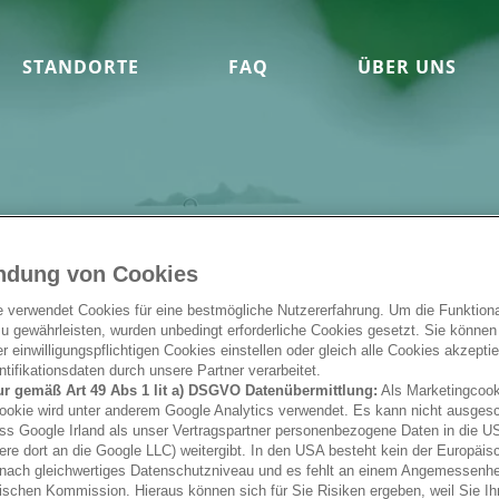
STANDORTE
FAQ
ÜBER UNS
ndung von Cookies
e verwendet Cookies für eine bestmögliche Nutzererfahrung. Um die Funktional
u gewährleisten, wurden unbedingt erforderliche Cookies gesetzt. Sie können
 einwilligungspflichtigen Cookies einstellen oder gleich alle Cookies akzepti
tifikationsdaten durch unsere Partner verarbeitet.
ur gemäß Art 49 Abs 1 lit a) DSGVO Datenübermittlung:
Als Marketingcook
ookie wird unter anderem Google Analytics verwendet. Es kann nicht ausges
ss Google Irland als unser Vertragspartner personenbezogene Daten in die U
ere dort an die Google LLC) weitergibt. In den USA besteht kein der Europäi
nach gleichwertiges Datenschutzniveau und es fehlt an einem Angemessenh
ischen Kommission. Hieraus können sich für Sie Risiken ergeben, weil Sie Ih