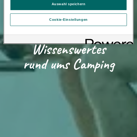
verweigern oder zurückzuziehen.
Auswahl speichern
Verantwortlich für diese Website und die Cookies ist die Porsche
Inter Auto GmbH & Co KG. Nähere Informationen über Cookies
Cookie-Einstellungen
finden Sie in der Cookie-Richtlinie oder in den Cookie-
Einstellungen. Sie finden die Cookie-Einstellungen am Ende der
Webseite.
Hinweis zu Cookies für Marketingzwecke:
Sofern Sie über
Loading...
Wissenswertes
einen von uns personalisierten Link auf unsere Website gelangen,
können Ihre erzeugten Daten, sofern Sie dem explizit zugestimmt
(„Cookies mit Marketingzwecke“) haben, von Ihrem zugeordneten
rund ums Camping
Händler bzw. im Falle eines Porsche Betriebs, Porsche Inter Auto
GmbH & Co KG, eingesehen werden.