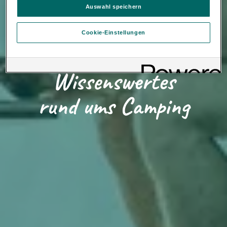
verweigern oder zurückzuziehen.
Auswahl speichern
Verantwortlich für diese Website und die Cookies ist die Porsche
Inter Auto GmbH & Co KG. Nähere Informationen über Cookies
Cookie-Einstellungen
finden Sie in der Cookie-Richtlinie oder in den Cookie-
Einstellungen. Sie finden die Cookie-Einstellungen am Ende der
Webseite.
Hinweis zu Cookies für Marketingzwecke:
Sofern Sie über
Loading...
Wissenswertes
einen von uns personalisierten Link auf unsere Website gelangen,
können Ihre erzeugten Daten, sofern Sie dem explizit zugestimmt
(„Cookies mit Marketingzwecke“) haben, von Ihrem zugeordneten
rund ums Camping
Händler bzw. im Falle eines Porsche Betriebs, Porsche Inter Auto
GmbH & Co KG, eingesehen werden.