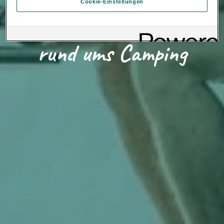
Loading...
Cookie-Einstellungen
finden Sie in der Cookie-Richtlinie oder in den Cookie-
Einstellungen. Sie finden die Cookie-Einstellungen am Ende der
Wissenswertes
Webseite.
Hinweis zu Cookies für Marketingzwecke:
Sofern Sie über
einen von uns personalisierten Link auf unsere Website gelangen,
rund ums Camping
können Ihre erzeugten Daten, sofern Sie dem explizit zugestimmt
(„Cookies mit Marketingzwecke“) haben, von Ihrem zugeordneten
Händler bzw. im Falle eines Porsche Betriebs, Porsche Inter Auto
GmbH & Co KG, eingesehen werden.