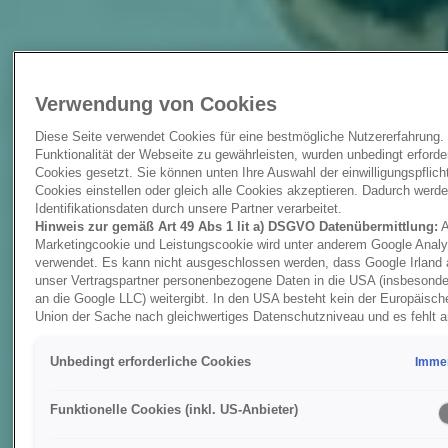
Verwendung von Cookies
Diese Seite verwendet Cookies für eine bestmögliche Nutzererfahrung.
Funktionalität der Webseite zu gewährleisten, wurden unbedingt erforde
Cookies gesetzt. Sie können unten Ihre Auswahl der einwilligungspflich
Cookies einstellen oder gleich alle Cookies akzeptieren. Dadurch werd
Identifikationsdaten durch unsere Partner verarbeitet.
Hinweis zur gemäß Art 49 Abs 1 lit a) DSGVO Datenübermittlung:
A
Marketingcookie und Leistungscookie wird unter anderem Google Analy
verwendet. Es kann nicht ausgeschlossen werden, dass Google Irland 
unser Vertragspartner personenbezogene Daten in die USA (insbesonde
an die Google LLC) weitergibt. In den USA besteht kein der Europäisch
Union der Sache nach gleichwertiges Datenschutzniveau und es fehlt 
Angemessenheitsbeschluss der Europäischen Kommission. Hieraus k
sich für Sie Risiken ergeben, weil Sie Ihre Rechte als Betroffener in d
Unbedingt erforderliche Cookies
Immer
nicht wirksam durchsetzen können, in den USA keine Datenschutzgrun
bestehen, und weil nicht ausgeschlossen werden kann, dass aufgrund a
Gesetze US-Sicherheitsbehörden einen Zugriff auf Daten erlangen kön
Funktionelle Cookies (inkl. US-Anbieter)
wobei Eingriffe in Ihre persönlichen Rechte und Freiheiten nicht auf das
Notwendige beschränkt sind.
Sollten Sie das Setzen von Cookies fü