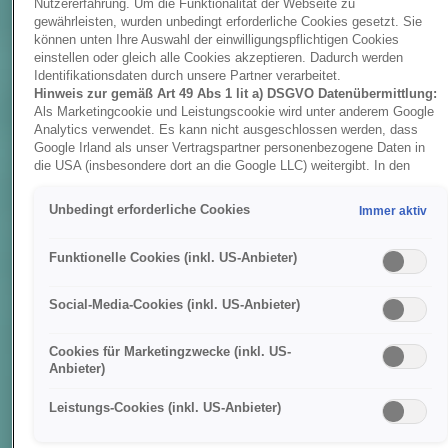
Nutzererfahrung. Um die Funktionalität der Webseite zu
gewährleisten, wurden unbedingt erforderliche Cookies gesetzt. Sie
können unten Ihre Auswahl der einwilligungspflichtigen Cookies
einstellen oder gleich alle Cookies akzeptieren. Dadurch werden
Identifikationsdaten durch unsere Partner verarbeitet.
Hinweis zur gemäß Art 49 Abs 1 lit a) DSGVO Datenübermittlung:
Als Marketingcookie und Leistungscookie wird unter anderem Google
Analytics verwendet. Es kann nicht ausgeschlossen werden, dass
Google Irland als unser Vertragspartner personenbezogene Daten in
die USA (insbesondere dort an die Google LLC) weitergibt. In den
USA besteht kein der Europäischen Union der Sache nach
gleichwertiges Datenschutzniveau und es fehlt an einem
Unbedingt erforderliche Cookies
Immer aktiv
Angemessenheitsbeschluss der Europäischen Kommission. Hieraus
können sich für Sie Risiken ergeben, weil Sie Ihre Rechte als
Betroffener in den USA nicht wirksam durchsetzen können, in den
Funktionelle Cookies (inkl. US-Anbieter)
USA keine Datenschutzgrundsätze bestehen, und weil nicht
ausgeschlossen werden kann, dass aufgrund aktueller Gesetze US-
Social-Media-Cookies (inkl. US-Anbieter)
Sicherheitsbehörden einen Zugriff auf Daten erlangen können, wobei
Eingriffe in Ihre persönlichen Rechte und Freiheiten nicht auf das
absolut Notwendige beschränkt sind.
Sollten Sie das Setzen von
Cookies für Marketingzwecke (inkl. US-
Cookies für Marketingzwecke oder Leistungscookies auch für
Anbieter)
US-Dienstleister erlauben, dann stimmen Sie damit auch gemäß
Art 49 Abs 1 lit a) DSGVO der Übermittlung der in den
Leistungs-Cookies (inkl. US-Anbieter)
entsprechenden Cookies enthaltenen personenbezogenen Daten
zu. Details zu den Cookies, die für Zwecke von Google Analytics