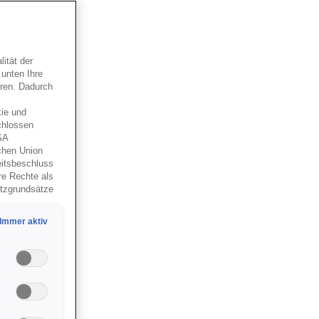
ität der
 unten Ihre
eren. Dadurch
ie und
chlossen
SA
schen Union
eitsbeschluss
re Rechte als
utzgrundsätze
e US-
sönlichen
Immer aktiv
as Setzen
?
 erlauben,
er in den
 Cookies,
stellungen
tanks:
hen.
o KG. Nähere