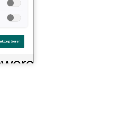
llungen. Sie
ten Link auf
assertank, der das benutzte Wasser aus Dusche und
immt
 ist nicht mit Abfällen im klassischen Sinne belastet,
eines
e und Essensrückstände schnell zu einer Geruchsquelle
 akzeptieren