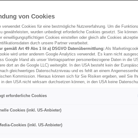
mäßige und gründliche
ampingurlauben unerlässlich
hen, sondern auch zum
ndung von Cookies
ervans. Deshalb erklären
e verwendet Cookies für eine bestmögliche Nutzererfahrung. Um die Funktional
 der Wassertank reinigen
u gewährleisten, wurden unbedingt erforderliche Cookies gesetzt. Sie können
 einwilligungspflichtigen Cookies einstellen oder gleich alle Cookies akzepti
tifikationsdaten durch unsere Partner verarbeitet.
ur gemäß Art 49 Abs 1 lit a) DSGVO Datenübermittlung:
Als Marketingcook
ookie wird unter anderem Google Analytics verwendet. Es kann nicht ausges
ss Google Irland als unser Vertragspartner personenbezogene Daten in die U
ere dort an die Google LLC) weitergibt. In den USA besteht kein der Europäi
nach gleichwertiges Datenschutzniveau und es fehlt an einem Angemessenh
ischen Kommission. Hieraus können sich für Sie Risiken ergeben, weil Sie Ih
r in den USA nicht wirksam durchsetzen können, in den USA keine Datensch
und weil nicht ausgeschlossen werden kann, dass aufgrund aktueller Gesetz
behörden einen Zugriff auf Daten erlangen können, wobei Eingriffe in Ihre per
gt erforderliche Cookies
 Freiheiten nicht auf das absolut Notwendige beschränkt sind.
Sollten Sie d
Welche Arten von Wassertanks gibt es
es für Marketingzwecke oder Leistungscookies auch für US-Dienstleister
men Sie damit auch gemäß Art 49 Abs 1 lit a) DSGVO der Übermittlung d
nelle Cookies (inkl. US-Anbieter)
enden Cookies enthaltenen personenbezogenen Daten zu. Details zu den
ecke von Google Analytics gesetzt werden, finden Sie in den Cookie-Ein
Media-Cookies (inkl. US-Anbieter)
seren VW California Modellen gibt es zwei Arten von Wasser
er Webseite.
nen frei, Ihre Einwilligung jederzeit zu geben, zu verweigern oder zurückzuzie
lich für diese Website und die Cookies ist die Porsche Inter Auto GmbH & C