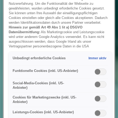
Nutzererfahrung. Um die Funktionalität der Webseite zu
gewährleisten, wurden unbedingt erforderliche Cookies gesetzt.
Sie können unten Ihre Auswahl der einwilligungspflichtigen
Cookies einstellen oder gleich alle Cookies akzeptieren. Dadurch
werden Identifikationsdaten durch unsere Partner verarbeitet.
Hinweis zur gemäß Art 49 Abs 1 lit a) DSGVO
Datenübermittlung:
Als Marketingcookie und Leistungscookie
wird unter anderem Google Analytics verwendet. Es kann nicht
ausgeschlossen werden, dass Google Irland als unser
Vertragspartner personenbezogene Daten in die USA
(insbesondere dort an die Google LLC) weitergibt. In den USA
besteht kein der Europäischen Union der Sache nach
Unbedingt erforderliche Cookies
Immer aktiv
gleichwertiges Datenschutzniveau und es fehlt an einem
Angemessenheitsbeschluss der Europäischen Kommission.
Hieraus können sich für Sie Risiken ergeben, weil Sie Ihre Rechte
Funktionelle Cookies (inkl. US-Anbieter)
als Betroffener in den USA nicht wirksam durchsetzen können, in
den USA keine Datenschutzgrundsätze bestehen, und weil nicht
Social-Media-Cookies (inkl. US-
ausgeschlossen werden kann, dass aufgrund aktueller Gesetze
Anbieter)
US-Sicherheitsbehörden einen Zugriff auf Daten erlangen können,
wobei Eingriffe in Ihre persönlichen Rechte und Freiheiten nicht
Cookies für Marketingzwecke (inkl. US-
auf das absolut Notwendige beschränkt sind.
Sollten Sie das
Anbieter)
Setzen von Cookies für Marketingzwecke oder
Leistungscookies auch für US-Dienstleister erlauben, dann
Leistungs-Cookies (inkl. US-Anbieter)
stimmen Sie damit auch gemäß Art 49 Abs 1 lit a) DSGVO
der Übermittlung der in den entsprechenden Cookies