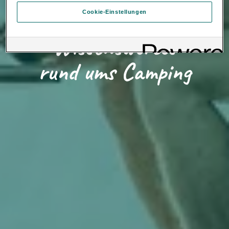
Inter Auto GmbH & Co KG. Nähere Informationen über Cookies
Cookie-Einstellungen
finden Sie in der Cookie-Richtlinie oder in den Cookie-
Loading...
Einstellungen. Sie finden die Cookie-Einstellungen am Ende der
Webseite.
Wissenswertes
Hinweis zu Cookies für Marketingzwecke:
Sofern Sie über
einen von uns personalisierten Link auf unsere Website gelangen,
können Ihre erzeugten Daten, sofern Sie dem explizit zugestimmt
rund ums Camping
(„Cookies mit Marketingzwecke“) haben, von Ihrem zugeordneten
Händler bzw. im Falle eines Porsche Betriebs, Porsche Inter Auto
GmbH & Co KG, eingesehen werden.