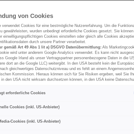
ndung von Cookies
e verwendet Cookies für eine bestmögliche Nutzererfahrung. Um die Funktional
u gewährleisten, wurden unbedingt erforderliche Cookies gesetzt. Sie können
 einwilligungspflichtigen Cookies einstellen oder gleich alle Cookies akzepti
tifikationsdaten durch unsere Partner verarbeitet.
ur gemäß Art 49 Abs 1 lit a) DSGVO Datenübermittlung:
Als Marketingcook
ookie wird unter anderem Google Analytics verwendet. Es kann nicht ausges
ss Google Irland als unser Vertragspartner personenbezogene Daten in die U
ere dort an die Google LLC) weitergibt. In den USA besteht kein der Europäi
nach gleichwertiges Datenschutzniveau und es fehlt an einem Angemessenh
ischen Kommission. Hieraus können sich für Sie Risiken ergeben, weil Sie Ih
r in den USA nicht wirksam durchsetzen können, in den USA keine Datensch
und weil nicht ausgeschlossen werden kann, dass aufgrund aktueller Gesetz
behörden einen Zugriff auf Daten erlangen können, wobei Eingriffe in Ihre per
gt erforderliche Cookies
 Freiheiten nicht auf das absolut Notwendige beschränkt sind.
Sollten Sie d
es für Marketingzwecke oder Leistungscookies auch für US-Dienstleister
men Sie damit auch gemäß Art 49 Abs 1 lit a) DSGVO der Übermittlung d
nelle Cookies (inkl. US-Anbieter)
enden Cookies enthaltenen personenbezogenen Daten zu. Details zu den
ecke von Google Analytics gesetzt werden, finden Sie in den Cookie-Ein
Media-Cookies (inkl. US-Anbieter)
er Webseite.
nen frei, Ihre Einwilligung jederzeit zu geben, zu verweigern oder zurückzuzie
lich für diese Website und die Cookies ist die Porsche Inter Auto GmbH & C