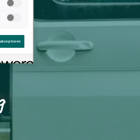
llungen. Sie
ten Link auf
immt
eines
 akzeptieren
g