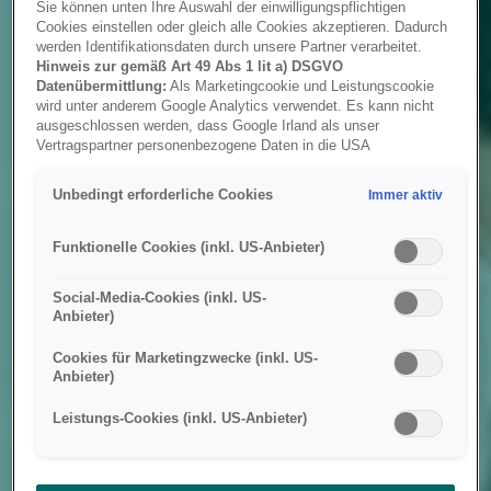
Sie können unten Ihre Auswahl der einwilligungspflichtigen
Cookies einstellen oder gleich alle Cookies akzeptieren. Dadurch
werden Identifikationsdaten durch unsere Partner verarbeitet.
Hinweis zur gemäß Art 49 Abs 1 lit a) DSGVO
Datenübermittlung:
Als Marketingcookie und Leistungscookie
wird unter anderem Google Analytics verwendet. Es kann nicht
ausgeschlossen werden, dass Google Irland als unser
Vertragspartner personenbezogene Daten in die USA
(insbesondere dort an die Google LLC) weitergibt. In den USA
besteht kein der Europäischen Union der Sache nach
Unbedingt erforderliche Cookies
Immer aktiv
gleichwertiges Datenschutzniveau und es fehlt an einem
Angemessenheitsbeschluss der Europäischen Kommission.
Hieraus können sich für Sie Risiken ergeben, weil Sie Ihre Rechte
Funktionelle Cookies (inkl. US-Anbieter)
als Betroffener in den USA nicht wirksam durchsetzen können, in
den USA keine Datenschutzgrundsätze bestehen, und weil nicht
Social-Media-Cookies (inkl. US-
ausgeschlossen werden kann, dass aufgrund aktueller Gesetze
Anbieter)
US-Sicherheitsbehörden einen Zugriff auf Daten erlangen können,
wobei Eingriffe in Ihre persönlichen Rechte und Freiheiten nicht
Cookies für Marketingzwecke (inkl. US-
auf das absolut Notwendige beschränkt sind.
Sollten Sie das
Anbieter)
Setzen von Cookies für Marketingzwecke oder
Leistungscookies auch für US-Dienstleister erlauben, dann
Leistungs-Cookies (inkl. US-Anbieter)
stimmen Sie damit auch gemäß Art 49 Abs 1 lit a) DSGVO
der Übermittlung der in den entsprechenden Cookies
enthaltenen personenbezogenen Daten zu. Details zu den
Cookies, die für Zwecke von Google Analytics gesetzt