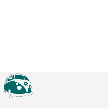
Camping bei Regen - Tipps
und…
Entdecke, wie du trotz Regen ein
unvergessliches Campingabenteuer erleben
kannst – von spannenden…
MEHR ERFAHREN