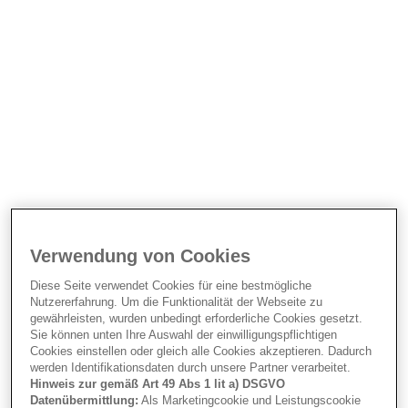
Campingfreund*innen. An einem Tag scheint noch die
Sonne, am nächsten Tag muss man
bei kühlem Regen
campen
. Aber bekanntlich gibt es kein schlechtes
Wetter, sondern nur die falsche Kleidung! Das
Mitbringen einer
gut durchdachten Garderobe für
jedes Wetter
ist daher ein Muss – und am einfachsten
funktioniert das mit dem besagten Schichtenprinzip.
Starte dein Camping-Outfit mit einer
atmungsaktiven
Basisschicht
, die den Schweiß ableitet und dich
trocken hält. Darüber kommt eine
isolierende
Mittelschicht
wie ein Fleecepullover oder eine leichte
Verwendung von Cookies
Daunenjacke. Und für die äußeren Witterungseinflüsse
Diese Seite verwendet Cookies für eine bestmögliche
ist eine
wasserabweisende und winddichte Jacke
Nutzererfahrung. Um die Funktionalität der Webseite zu
unverzichtbar. So kann man sich den
gewährleisten, wurden unbedingt erforderliche Cookies gesetzt.
Sie können unten Ihre Auswahl der einwilligungspflichtigen
Wetterverhältnissen optimal anpassen. Sollte es doch
Cookies einstellen oder gleich alle Cookies akzeptieren. Dadurch
einmal wärmer werden, streifst du die verschiedenen
werden Identifikationsdaten durch unsere Partner verarbeitet.
Schichten einfach ab.
Hinweis zur gemäß Art 49 Abs 1 lit a) DSGVO
Datenübermittlung:
Als Marketingcookie und Leistungscookie