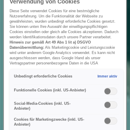
Verwendung von Cookies
Diese Seite verwendet Cookies für eine bestmögliche
Nutzererfahrung. Um die Funktionalität der Webseite zu
gewährleisten, wurden unbedingt erforderliche Cookies gesetzt.
Sie können unten Ihre Auswahl der einwilligungspflichtigen
Cookies einstellen oder gleich alle Cookies akzeptieren. Dadurch
werden Identifikationsdaten durch unsere Partner verarbeitet.
Hinweis zur gemäß Art 49 Abs 1 lit a) DSGVO
Datenübermittlung:
Als Marketingcookie und Leistungscookie
wird unter anderem Google Analytics verwendet. Es kann nicht
ausgeschlossen werden, dass Google Irland als unser
Vertragspartner personenbezogene Daten in die USA
(insbesondere dort an die Google LLC) weitergibt. In den USA
besteht kein der Europäischen Union der Sache nach
Unbedingt erforderliche Cookies
Immer aktiv
gleichwertiges Datenschutzniveau und es fehlt an einem
Angemessenheitsbeschluss der Europäischen Kommission.
Hieraus können sich für Sie Risiken ergeben, weil Sie Ihre Rechte
Funktionelle Cookies (inkl. US-Anbieter)
als Betroffener in den USA nicht wirksam durchsetzen können, in
den USA keine Datenschutzgrundsätze bestehen, und weil nicht
Social-Media-Cookies (inkl. US-
ausgeschlossen werden kann, dass aufgrund aktueller Gesetze
Anbieter)
US-Sicherheitsbehörden einen Zugriff auf Daten erlangen können,
wobei Eingriffe in Ihre persönlichen Rechte und Freiheiten nicht
Cookies für Marketingzwecke (inkl. US-
auf das absolut Notwendige beschränkt sind.
Sollten Sie das
Anbieter)
Setzen von Cookies für Marketingzwecke oder