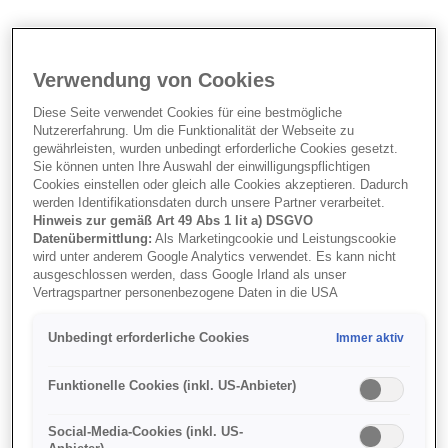
Verwendung von Cookies
Diese Seite verwendet Cookies für eine bestmögliche
Nutzererfahrung. Um die Funktionalität der Webseite zu
gewährleisten, wurden unbedingt erforderliche Cookies gesetzt.
Sie können unten Ihre Auswahl der einwilligungspflichtigen
Cookies einstellen oder gleich alle Cookies akzeptieren. Dadurch
werden Identifikationsdaten durch unsere Partner verarbeitet.
Hinweis zur gemäß Art 49 Abs 1 lit a) DSGVO
Datenübermittlung:
Als Marketingcookie und Leistungscookie
wird unter anderem Google Analytics verwendet. Es kann nicht
ausgeschlossen werden, dass Google Irland als unser
Vertragspartner personenbezogene Daten in die USA
(insbesondere dort an die Google LLC) weitergibt. In den USA
besteht kein der Europäischen Union der Sache nach
Unbedingt erforderliche Cookies
Immer aktiv
gleichwertiges Datenschutzniveau und es fehlt an einem
Hinweis für unsere KundInnen
Angemessenheitsbeschluss der Europäischen Kommission.
Hieraus können sich für Sie Risiken ergeben, weil Sie Ihre Rechte
Funktionelle Cookies (inkl. US-Anbieter)
Wenn du einen Campervan von PIA Camper mietest,
als Betroffener in den USA nicht wirksam durchsetzen können, in
den USA keine Datenschutzgrundsätze bestehen, und weil nicht
brauchst du dir um die Reinigung der Wasseranlage
Social-Media-Cookies (inkl. US-
ausgeschlossen werden kann, dass aufgrund aktueller Gesetze