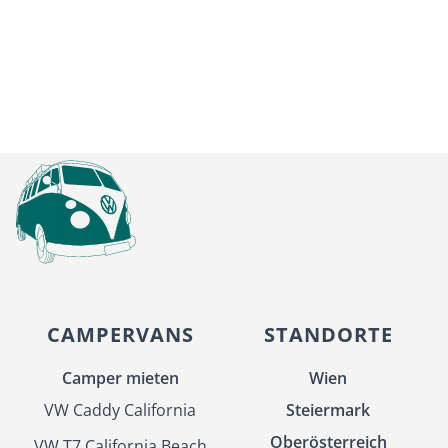
reisen, sie suchen ein echtes Naturerlebnis –
fernab von…
MEHR ERFAHREN
CAMPERVANS
STANDORTE
Camper mieten
Wien
VW Caddy California
Steiermark
Oberösterreich
VW T7 California Beach