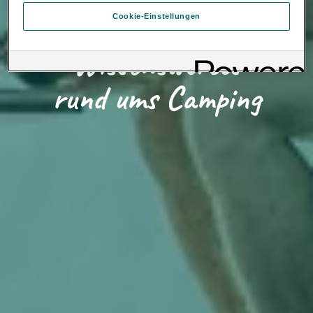
Inter Auto GmbH & Co KG. Nähere Informationen über Cookies
Cookie-Einstellungen
finden Sie in der Cookie-Richtlinie oder in den Cookie-
Loading...
Einstellungen. Sie finden die Cookie-Einstellungen am Ende der
Webseite.
Wissenswertes
Hinweis zu Cookies für Marketingzwecke:
Sofern Sie über
einen von uns personalisierten Link auf unsere Website gelangen,
können Ihre erzeugten Daten, sofern Sie dem explizit zugestimmt
rund ums Camping
(„Cookies mit Marketingzwecke“) haben, von Ihrem zugeordneten
Händler bzw. im Falle eines Porsche Betriebs, Porsche Inter Auto
GmbH & Co KG, eingesehen werden.