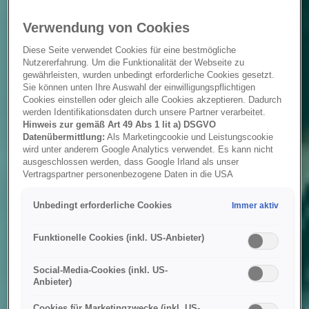
Verwendung von Cookies
Diese Seite verwendet Cookies für eine bestmögliche
Nutzererfahrung. Um die Funktionalität der Webseite zu
gewährleisten, wurden unbedingt erforderliche Cookies gesetzt.
Sie können unten Ihre Auswahl der einwilligungspflichtigen
Cookies einstellen oder gleich alle Cookies akzeptieren. Dadurch
werden Identifikationsdaten durch unsere Partner verarbeitet.
Hinweis zur gemäß Art 49 Abs 1 lit a) DSGVO
Datenübermittlung:
Als Marketingcookie und Leistungscookie
wird unter anderem Google Analytics verwendet. Es kann nicht
ausgeschlossen werden, dass Google Irland als unser
Vertragspartner personenbezogene Daten in die USA
(insbesondere dort an die Google LLC) weitergibt. In den USA
besteht kein der Europäischen Union der Sache nach
Unbedingt erforderliche Cookies
Immer aktiv
gleichwertiges Datenschutzniveau und es fehlt an einem
Angemessenheitsbeschluss der Europäischen Kommission.
Hieraus können sich für Sie Risiken ergeben, weil Sie Ihre Rechte
Funktionelle Cookies (inkl. US-Anbieter)
als Betroffener in den USA nicht wirksam durchsetzen können, in
den USA keine Datenschutzgrundsätze bestehen, und weil nicht
Social-Media-Cookies (inkl. US-
ausgeschlossen werden kann, dass aufgrund aktueller Gesetze
Anbieter)
US-Sicherheitsbehörden einen Zugriff auf Daten erlangen können,
wobei Eingriffe in Ihre persönlichen Rechte und Freiheiten nicht
Cookies für Marketingzwecke (inkl. US-