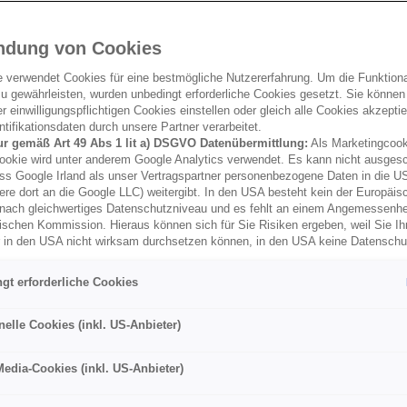
ndung von Cookies
e verwendet Cookies für eine bestmögliche Nutzererfahrung. Um die Funktional
u gewährleisten, wurden unbedingt erforderliche Cookies gesetzt. Sie können
 einwilligungspflichtigen Cookies einstellen oder gleich alle Cookies akzepti
tifikationsdaten durch unsere Partner verarbeitet.
ur gemäß Art 49 Abs 1 lit a) DSGVO Datenübermittlung:
Als Marketingcook
ookie wird unter anderem Google Analytics verwendet. Es kann nicht ausges
ss Google Irland als unser Vertragspartner personenbezogene Daten in die U
ere dort an die Google LLC) weitergibt. In den USA besteht kein der Europäi
nach gleichwertiges Datenschutzniveau und es fehlt an einem Angemessenh
ischen Kommission. Hieraus können sich für Sie Risiken ergeben, weil Sie Ih
r in den USA nicht wirksam durchsetzen können, in den USA keine Datensch
und weil nicht ausgeschlossen werden kann, dass aufgrund aktueller Gesetz
behörden einen Zugriff auf Daten erlangen können, wobei Eingriffe in Ihre per
gt erforderliche Cookies
 Freiheiten nicht auf das absolut Notwendige beschränkt sind.
Sollten Sie d
es für Marketingzwecke oder Leistungscookies auch für US-Dienstleister
men Sie damit auch gemäß Art 49 Abs 1 lit a) DSGVO der Übermittlung d
nelle Cookies (inkl. US-Anbieter)
enden Cookies enthaltenen personenbezogenen Daten zu. Details zu den
ecke von Google Analytics gesetzt werden, finden Sie in den Cookie-Ein
Media-Cookies (inkl. US-Anbieter)
er Webseite.
nen frei, Ihre Einwilligung jederzeit zu geben, zu verweigern oder zurückzuzie
lich für diese Website und die Cookies ist die Porsche Inter Auto GmbH & C