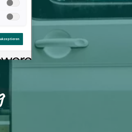
llungen. Sie
ten Link auf
immt
eines
 akzeptieren
g