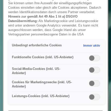
Sie können unten Ihre Auswahl der einwilligungspflichtigen
Cookies einstellen oder gleich alle Cookies akzeptieren. Dadurch
werden Identifikationsdaten durch unsere Partner verarbeitet.
Hinweis zur gemäß Art 49 Abs 1 lit a) DSGVO
Datenübermittlung:
Als Marketingcookie und Leistungscookie
wird unter anderem Google Analytics verwendet. Es kann nicht
ausgeschlossen werden, dass Google Irland als unser
Vertragspartner personenbezogene Daten in die USA
(insbesondere dort an die Google LLC) weitergibt. In den USA
besteht kein der Europäischen Union der Sache nach
Unbedingt erforderliche Cookies
Immer aktiv
gleichwertiges Datenschutzniveau und es fehlt an einem
Angemessenheitsbeschluss der Europäischen Kommission.
Hieraus können sich für Sie Risiken ergeben, weil Sie Ihre Rechte
Funktionelle Cookies (inkl. US-Anbieter)
als Betroffener in den USA nicht wirksam durchsetzen können, in
den USA keine Datenschutzgrundsätze bestehen, und weil nicht
Social-Media-Cookies (inkl. US-
ausgeschlossen werden kann, dass aufgrund aktueller Gesetze
Anbieter)
US-Sicherheitsbehörden einen Zugriff auf Daten erlangen können,
wobei Eingriffe in Ihre persönlichen Rechte und Freiheiten nicht
Cookies für Marketingzwecke (inkl. US-
auf das absolut Notwendige beschränkt sind.
Sollten Sie das
Anbieter)
Setzen von Cookies für Marketingzwecke oder
Leistungscookies auch für US-Dienstleister erlauben, dann
Leistungs-Cookies (inkl. US-Anbieter)
stimmen Sie damit auch gemäß Art 49 Abs 1 lit a) DSGVO
der Übermittlung der in den entsprechenden Cookies
enthaltenen personenbezogenen Daten zu. Details zu den
Cookies, die für Zwecke von Google Analytics gesetzt