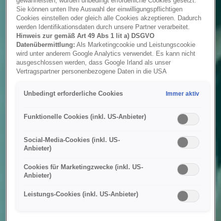
gewährleisten, wurden unbedingt erforderliche Cookies gesetzt.
Sie können unten Ihre Auswahl der einwilligungspflichtigen
Cookies einstellen oder gleich alle Cookies akzeptieren. Dadurch
werden Identifikationsdaten durch unsere Partner verarbeitet.
Hinweis zur gemäß Art 49 Abs 1 lit a) DSGVO
Datenübermittlung:
Als Marketingcookie und Leistungscookie
wird unter anderem Google Analytics verwendet. Es kann nicht
ausgeschlossen werden, dass Google Irland als unser
Vertragspartner personenbezogene Daten in die USA
(insbesondere dort an die Google LLC) weitergibt. In den USA
besteht kein der Europäischen Union der Sache nach
Unbedingt erforderliche Cookies
Immer aktiv
gleichwertiges Datenschutzniveau und es fehlt an einem
Angemessenheitsbeschluss der Europäischen Kommission.
Hieraus können sich für Sie Risiken ergeben, weil Sie Ihre Rechte
Funktionelle Cookies (inkl. US-Anbieter)
als Betroffener in den USA nicht wirksam durchsetzen können, in
den USA keine Datenschutzgrundsätze bestehen, und weil nicht
Social-Media-Cookies (inkl. US-
ausgeschlossen werden kann, dass aufgrund aktueller Gesetze
Anbieter)
US-Sicherheitsbehörden einen Zugriff auf Daten erlangen können,
wobei Eingriffe in Ihre persönlichen Rechte und Freiheiten nicht
Cookies für Marketingzwecke (inkl. US-
auf das absolut Notwendige beschränkt sind.
Sollten Sie das
Anbieter)
Setzen von Cookies für Marketingzwecke oder
Leistungscookies auch für US-Dienstleister erlauben, dann
Leistungs-Cookies (inkl. US-Anbieter)
stimmen Sie damit auch gemäß Art 49 Abs 1 lit a) DSGVO
der Übermittlung der in den entsprechenden Cookies
enthaltenen personenbezogenen Daten zu. Details zu den