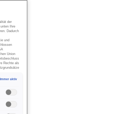
ität der
 unten Ihre
eren. Dadurch
ie und
chlossen
SA
schen Union
eitsbeschluss
re Rechte als
utzgrundsätze
e US-
sönlichen
Immer aktiv
as Setzen
 erlauben,
er in den
 Cookies,
stellungen
hen.
o KG. Nähere