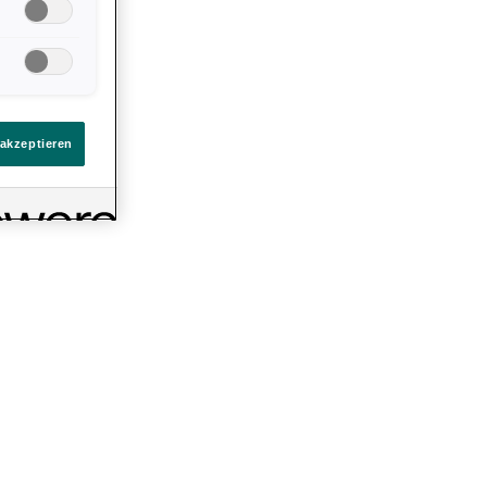
llungen. Sie
ten Link auf
immt
eines
 akzeptieren
 den Bergen