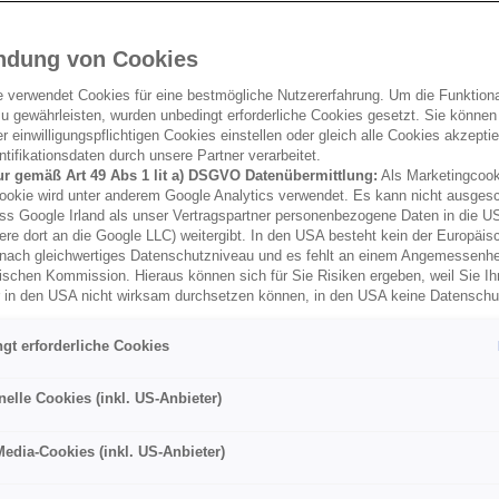
rfahrung und das richtige
en.
ndung von Cookies
musst, damit dein nächster
e verwendet Cookies für eine bestmögliche Nutzererfahrung. Um die Funktional
cher, komfortabel und
u gewährleisten, wurden unbedingt erforderliche Cookies gesetzt. Sie können
 einwilligungspflichtigen Cookies einstellen oder gleich alle Cookies akzepti
tifikationsdaten durch unsere Partner verarbeitet.
ur gemäß Art 49 Abs 1 lit a) DSGVO Datenübermittlung:
Als Marketingcook
ookie wird unter anderem Google Analytics verwendet. Es kann nicht ausges
ss Google Irland als unser Vertragspartner personenbezogene Daten in die U
ere dort an die Google LLC) weitergibt. In den USA besteht kein der Europäi
nach gleichwertiges Datenschutzniveau und es fehlt an einem Angemessenh
ischen Kommission. Hieraus können sich für Sie Risiken ergeben, weil Sie Ih
r in den USA nicht wirksam durchsetzen können, in den USA keine Datensch
und weil nicht ausgeschlossen werden kann, dass aufgrund aktueller Gesetz
behörden einen Zugriff auf Daten erlangen können, wobei Eingriffe in Ihre per
gt erforderliche Cookies
 Freiheiten nicht auf das absolut Notwendige beschränkt sind.
Sollten Sie d
es für Marketingzwecke oder Leistungscookies auch für US-Dienstleister
ebenswichtig. Das Wetter
men Sie damit auch gemäß Art 49 Abs 1 lit a) DSGVO der Übermittlung d
nelle Cookies (inkl. US-Anbieter)
Stunde wird aus Sonne
enden Cookies enthaltenen personenbezogenen Daten zu. Details zu den
ecke von Google Analytics gesetzt werden, finden Sie in den Cookie-Ein
rgfex oder Alpenvereinaktiv
Media-Cookies (inkl. US-Anbieter)
er Webseite.
zeitig zu erkennen –
nen frei, Ihre Einwilligung jederzeit zu geben, zu verweigern oder zurückzuzie
- und Passinformationen
lich für diese Website und die Cookies ist die Porsche Inter Auto GmbH & C