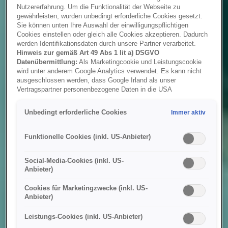
Nutzererfahrung. Um die Funktionalität der Webseite zu
gewährleisten, wurden unbedingt erforderliche Cookies gesetzt.
Sie können unten Ihre Auswahl der einwilligungspflichtigen
Cookies einstellen oder gleich alle Cookies akzeptieren. Dadurch
werden Identifikationsdaten durch unsere Partner verarbeitet.
Hinweis zur gemäß Art 49 Abs 1 lit a) DSGVO
Datenübermittlung:
Als Marketingcookie und Leistungscookie
wird unter anderem Google Analytics verwendet. Es kann nicht
ausgeschlossen werden, dass Google Irland als unser
Vertragspartner personenbezogene Daten in die USA
(insbesondere dort an die Google LLC) weitergibt. In den USA
besteht kein der Europäischen Union der Sache nach
Unbedingt erforderliche Cookies
Immer aktiv
gleichwertiges Datenschutzniveau und es fehlt an einem
Angemessenheitsbeschluss der Europäischen Kommission.
Hieraus können sich für Sie Risiken ergeben, weil Sie Ihre Rechte
Funktionelle Cookies (inkl. US-Anbieter)
als Betroffener in den USA nicht wirksam durchsetzen können, in
den USA keine Datenschutzgrundsätze bestehen, und weil nicht
Social-Media-Cookies (inkl. US-
ausgeschlossen werden kann, dass aufgrund aktueller Gesetze
Anbieter)
US-Sicherheitsbehörden einen Zugriff auf Daten erlangen können,
wobei Eingriffe in Ihre persönlichen Rechte und Freiheiten nicht
Cookies für Marketingzwecke (inkl. US-
auf das absolut Notwendige beschränkt sind.
Sollten Sie das
Anbieter)
Setzen von Cookies für Marketingzwecke oder
Leistungscookies auch für US-Dienstleister erlauben, dann
Leistungs-Cookies (inkl. US-Anbieter)
stimmen Sie damit auch gemäß Art 49 Abs 1 lit a) DSGVO
der Übermittlung der in den entsprechenden Cookies