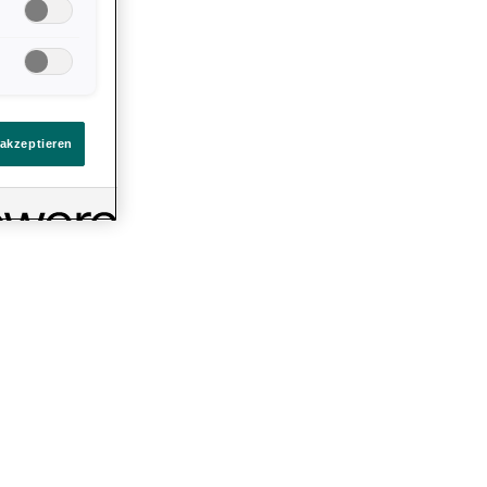
 einen Strandbesuch einplanen, wenn du deine
Camping-
llungen. Sie
t. Ganz egal, ob du glasklares Wasser, beeindruckende
ten Link auf
 Strandorte suchst – der perfekte Hotspot wartet
immt
 hier unsere Empfehlungen für unvergessliches Camping
eines
 akzeptieren