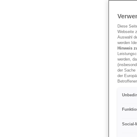
Verwe
Diese Seit
Webseite z
Auswahl der
werden Iden
Hinweis z
Leistungsc
werden, da
(insbesond
der Sache 
der Europä
Betroffene
bestehen, 
Sicherheits
Unbedin
Rechte und
von Cooki
dann stim
Funktio
entsprech
die für Zw
Social-
am Ende d
Es steht Ih
Verantwort