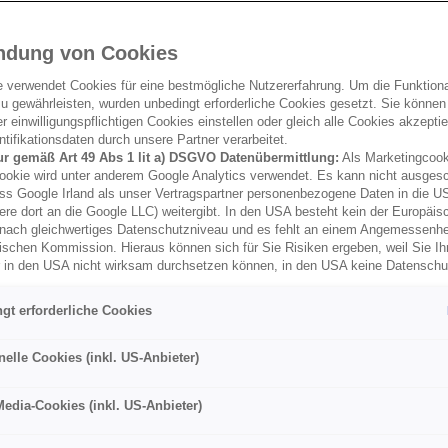
ndung von Cookies
e verwendet Cookies für eine bestmögliche Nutzererfahrung. Um die Funktional
u gewährleisten, wurden unbedingt erforderliche Cookies gesetzt. Sie können
 einwilligungspflichtigen Cookies einstellen oder gleich alle Cookies akzepti
tifikationsdaten durch unsere Partner verarbeitet.
ur gemäß Art 49 Abs 1 lit a) DSGVO Datenübermittlung:
Als Marketingcook
ookie wird unter anderem Google Analytics verwendet. Es kann nicht ausges
ss Google Irland als unser Vertragspartner personenbezogene Daten in die U
ere dort an die Google LLC) weitergibt. In den USA besteht kein der Europäi
nach gleichwertiges Datenschutzniveau und es fehlt an einem Angemessenh
ischen Kommission. Hieraus können sich für Sie Risiken ergeben, weil Sie Ih
r in den USA nicht wirksam durchsetzen können, in den USA keine Datensch
und weil nicht ausgeschlossen werden kann, dass aufgrund aktueller Gesetz
Traumhafte 
behörden einen Zugriff auf Daten erlangen können, wobei Eingriffe in Ihre per
gt erforderliche Cookies
 Freiheiten nicht auf das absolut Notwendige beschränkt sind.
Sollten Sie d
es für Marketingzwecke oder Leistungscookies auch für US-Dienstleister
men Sie damit auch gemäß Art 49 Abs 1 lit a) DSGVO der Übermittlung d
nelle Cookies (inkl. US-Anbieter)
Es gibt kaum etwas Schöner
enden Cookies enthaltenen personenbezogenen Daten zu. Details zu den
erfrischende Wasser zu sp
ecke von Google Analytics gesetzt werden, finden Sie in den Cookie-Ein
Media-Cookies (inkl. US-Anbieter)
Sonnenuntergang ausklingen
er Webseite.
nen frei, Ihre Einwilligung jederzeit zu geben, zu verweigern oder zurückzuzie
bieten, wenn es um Campi
lich für diese Website und die Cookies ist die Porsche Inter Auto GmbH & C